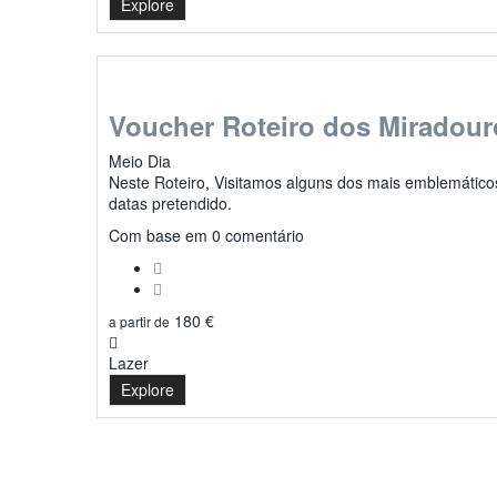
Explore
Voucher Roteiro dos Miradour
Meio Dia
Neste Roteiro, Visitamos alguns dos mais emblemáticos
datas pretendido.
0
Com base em 0 comentário
180
€
a partir de
Lazer
Explore