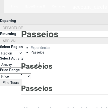
account_circle
Início
Experiências
Contactos
Departing
Passeios
Returning
Home
Select Region
Experiências
Passeios
Select Activity
Passeios
Price Range
Find Tours
Passeios