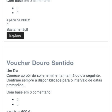
0
Com base em 0 comentário
300
€
a partir de
Bastante fácil
Explore
Voucher Douro Sentido
Um Dia
Comece ao pôr do sol e termine na manhã do dia seguinte.
Confirme sempre a disponibilidade para o intervalo de datas
pretendido.
0
Com base em 0 comentário
600
€
a partir de