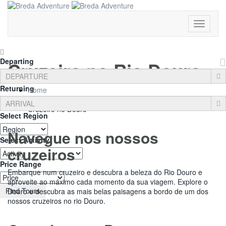
Toggle
Navigati
Departing
Cruzeiro no Rio Douro
Returning
Home
Experiências
Cruzeiro no Douro
Select Region
Navegue nos nossos
Select Activity
cruzeiros
Price Range
Embarque num cruzeiro e descubra a beleza do Rio Douro e
aproveite ao máximo cada momento da sua viagem. Explore o
Find Tours
Douro e descubra as mais belas paisagens a bordo de um dos
nossos cruzeiros no rio Douro.