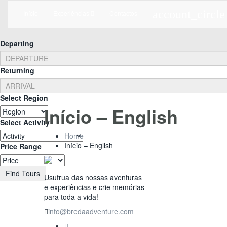
account_circle
Início
Experiências
Contactos
Departing
Returning
Select Region
Início – English
Select Activity
Home
Início – English
Price Range
Find Tours
Usufrua das nossas aventuras
e experiências e crie memórias
para toda a vida!
info@bredaadventure.com